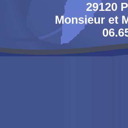
29120 
Monsieur et
06.6