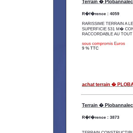
Terrain � Plobannalec 
R�f�rence : 4059
RARISSIME TERRAIN A L
SUPERFICIE 531 M� CO
RACCORDABLE AU TOUT 
sous compromis Euros
9 % TTC
achat terrain � PL
Terrain � Plobannalec 
R�f�rence : 3873
TERRAIN CONSTRUCTIBL