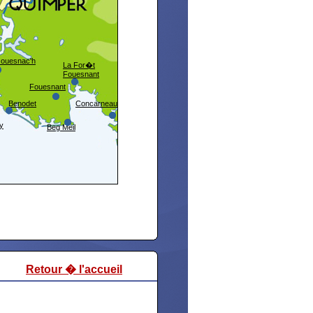
ouesnac'h
La For�t
Fouesnant
Fouesnant
Benodet
Concarneau
dy
Beg Meil
Retour � l'accueil