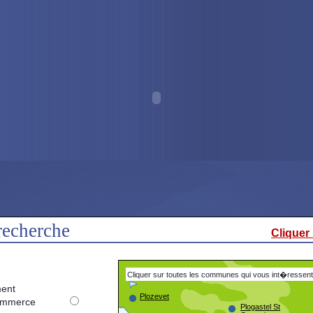
recherche
Cliquer
Cliquer sur toutes les communes qui vous int�ressent
ent
Plozevet
merce
Plogastel St