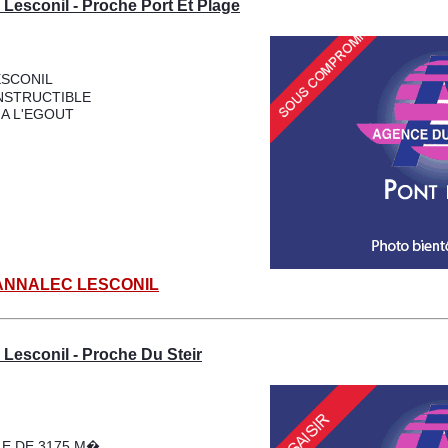
Lesconil - Proche Port Et Plage
ESCONIL
NSTRUCTIBLE
A L'EGOUT
OBANNALEC LESCONIL
Lesconil - Proche Du Steir
E DE 3175 M�