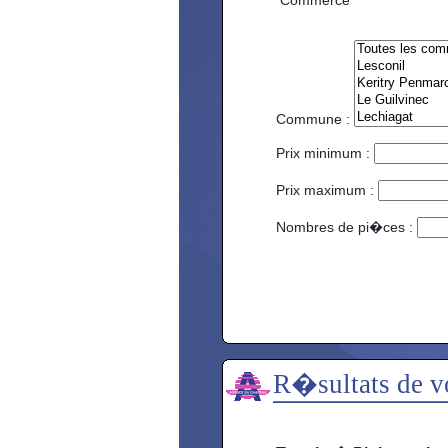
Commerce
Commune :
Prix minimum :
Prix maximum :
Nombres de pi�ces :
R�sultats de v