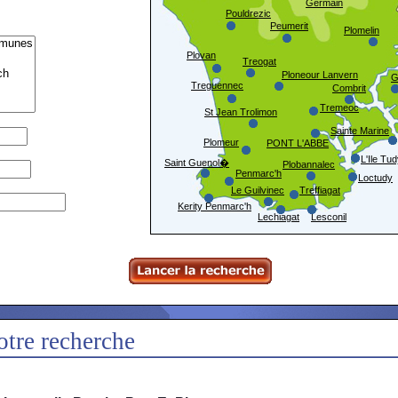
Germain
Pouldrezic
Peumerit
Plomelin
Plovan
Treogat
Ploneour Lanvern
G
Treguennec
Combrit
Tremeoc
St Jean Trolimon
Sainte Marine
Plomeur
PONT L'ABBE
L'Ile Tu
Saint Guenol�
Plobannalec
Penmarc'h
Loctudy
Le Guilvinec
Treffiagat
Kerity Penmarc'h
Lechiagat
Lesconil
otre recherche