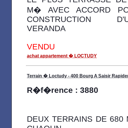
M� AVEC ACCORD P
CONSTRUCTION D'
VERANDA
VENDU
achat appartement � LOCTUDY
Terrain � Loctudy - 400 Bourg A Saisir Rapid
R�f�rence : 3880
DEUX TERRAINS DE 680