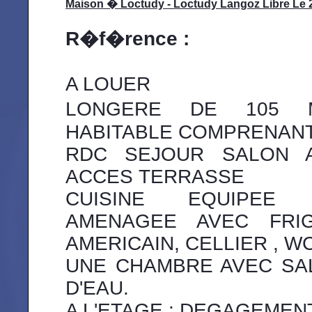
Maison � Loctudy - Loctudy Langoz Libre Le 25
R�f�rence :
A LOUER
LONGERE DE 105 
HABITABLE COMPRENANT
RDC SEJOUR SALON 
ACCES TERRASSE
CUISINE EQUIPEE
AMENAGEE AVEC FRI
AMERICAIN, CELLIER , W
UNE CHAMBRE AVEC SA
D'EAU.
A L'ETAGE : DEGAGEMEN