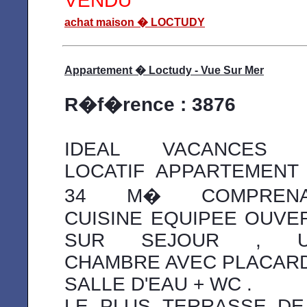
VENDU
achat maison � LOCTUDY
Appartement � Loctudy - Vue Sur Mer
R�f�rence : 3876
IDEAL VACANCES 
LOCATIF APPARTEMENT
34 M� COMPRENA
CUISINE EQUIPEE OUVE
SUR SEJOUR , U
CHAMBRE AVEC PLACARD
SALLE D'EAU + WC .
LE PLUS TERRASSE DE